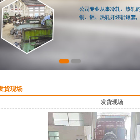
发货现场
发货现场