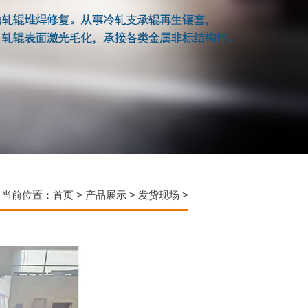
当前位置：
首页
>
产品展示
>
发货现场
>